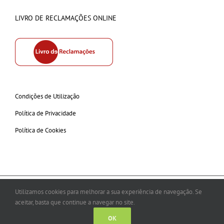
LIVRO DE RECLAMAÇÕES ONLINE
Condições de Utilização
Política de Privacidade
Política de Cookies
Copyright © 2026 olindac.com All Rights Reserved
Utilizamos cookies para melhorar a sua experiência de navegação. Se
aceitar, basta que continue a navegar no site.
Facebook
Instagram
OK