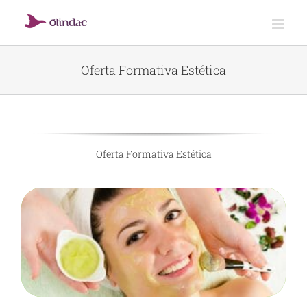
Skip
to
content
Oferta Formativa Estética
Oferta Formativa Estética
Curso de Estéticista
Nível 4
SABER MAIS!