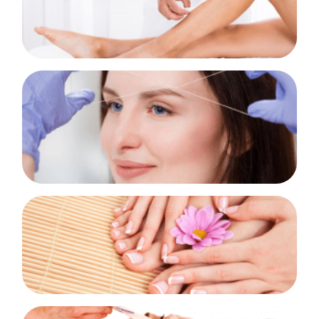
SABER MAIS!
Epilação com fio
25 Horas
SABER MAIS!
Técnicas e embelezamento de mãos e pés 50 Horas
SABER MAIS!