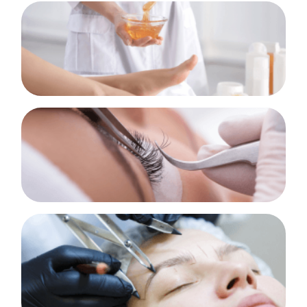
Assistente de cuidados de Beleza Nível 2
SABER MAIS!
Extensão e permanente de pestanas
SABER MAIS!
Design de sobrancelhas
25 Horas
SABER MAIS!