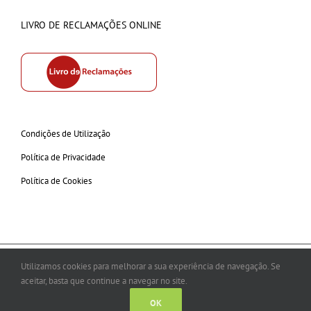
LIVRO DE RECLAMAÇÕES ONLINE
Condições de Utilização
Política de Privacidade
Política de Cookies
Copyright © 2026 olindac.com All Rights Reserved
Utilizamos cookies para melhorar a sua experiência de navegação. Se
aceitar, basta que continue a navegar no site.
Facebook
Instagram
OK