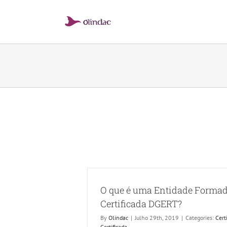
Skip
to
content
O que é uma Entidade Forma
Certificada DGERT?
By
Olindac
|
Julho 29th, 2019
|
Categories:
Cert
Certificada