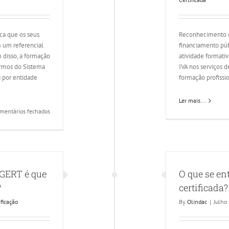
ica que os seus
Reconhecimento d
 um referencial
financiamento púb
 disso, a formação
atividade formativ
ermos do Sistema
IVA nos serviços
a por entidade
formação profissi
Ler mais...
em
mentários fechados
O
que
é
uma
Entidade
DGERT é que
O que se en
Formadora
Certificada
?
certificada?
DGERT?
ificação
By
Olindac
|
Julho