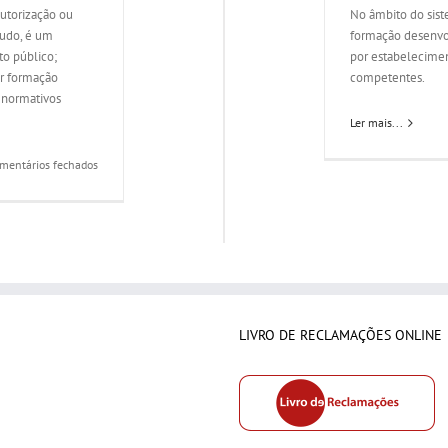
autorização ou
No âmbito do sist
tudo, é um
formação desenvol
to público;
por estabelecimen
er formação
competentes.
 normativos
Ler mais...
em
mentários fechados
Só
as
entidades
certificadas
DGERT
é
que
podem
LIVRO DE RECLAMAÇÕES ONLINE
desenvolver
formação?