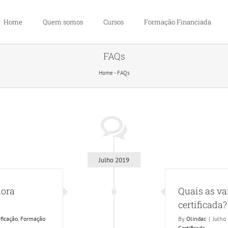
Home
Quem somos
Cursos
Formação Financiada
FAQs
Home
-
FAQs
Julho 2019
dora
Quais as va
certificada?
ificação
,
Formação
By
Olindac
|
Julho
Certificada