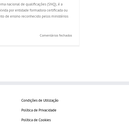
ema nacional de qualificações (SNQ), é a
vida por entidade formadora certificada ou
to de ensino reconhecido pelos ministérios
em
Comentários fechados
O
que
se
entende
por
formação
certificada?
Condições de Utilização
Política de Privacidade
Política de Cookies