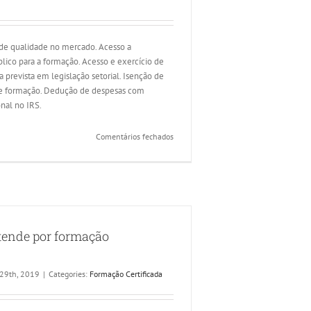
e qualidade no mercado. Acesso a
lico para a formação. Acesso e exercício de
a prevista em legislação setorial. Isenção de
 de formação. Dedução de despesas com
onal no IRS.
em
Comentários fechados
Quais
as
vantagens
de
ser
uma
tende por formação
entidade
certificada?
 29th, 2019
|
Categories:
Formação Certificada